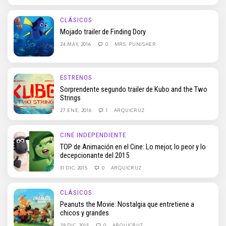
CLÁSICOS
Mojado trailer de Finding Dory
24 MAY, 2016
0
MRS. PUNISHER
ESTRENOS
Sorprendente segundo trailer de Kubo and the Two
Strings
27 ENE, 2016
1
ARQUICRUZ
CINE INDEPENDIENTE
TOP de Animación en el Cine: Lo mejor, lo peor y lo
decepcionante del 2015
31 DIC, 2015
0
ARQUICRUZ
CLÁSICOS
Peanuts the Movie: Nostalgia que entretiene a
chicos y grandes
29 DIC, 2015
0
ARQUICRUZ