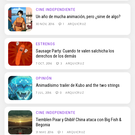
CINE INDEPENDIENTE
Un año de mucha animación, pero ¿sirve de algo?
30 NOV, 2016
1
ARQUICRUZ
ESTRENOS
Sausage Party: Cuando te valen salchicha los
derechos de los demás
7 OCT, 2016
3
ARQUICRUZ
OPINIÓN
Animadísimo trailer de Kubo and the two strings
7 JUL, 2016
0
ARQUICRUZ
CINE INDEPENDIENTE
Tiemblen Pixar y Ghibli! China ataca con Big Fish &
Begonia
31 MAY, 2016
1
ARQUICRUZ