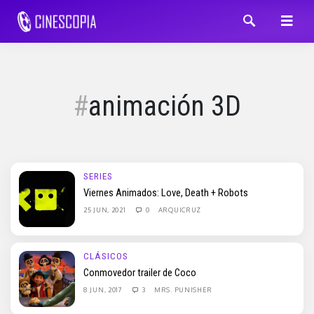
animación 3D
SERIES
Viernes Animados: Love, Death + Robots
25 JUN, 2021
0
ARQUICRUZ
CLÁSICOS
Conmovedor trailer de Coco
8 JUN, 2017
3
MRS. PUNISHER