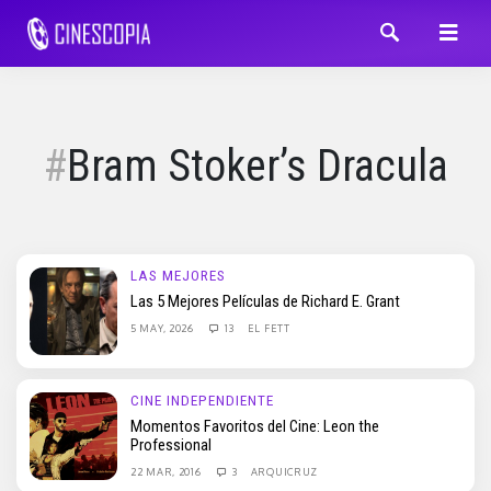
Bram Stoker’s Dracula
LAS MEJORES
Las 5 Mejores Películas de Richard E. Grant
5 MAY, 2026
13
EL FETT
CINE INDEPENDIENTE
Momentos Favoritos del Cine: Leon the
Professional
22 MAR, 2016
3
ARQUICRUZ