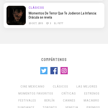
CLÁSICOS
Momentos De Terror Que Te Jodieron La Infancia:
Drácula se revela
20 OCT, 2015
3
EL FETT
COMPÁRTENOS
CINE MEXICANO
CLÁSICOS
LAS MEJORES
MOMENTOS FAVORITOS
CRÍTICAS
ESTRENOS
FESTIVALES
BERLÍN
CANNES
MACABRO
SUNDANCE
TORONTO
VENECIA
PREMIOS