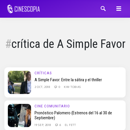
crítica de A Simple Favor
CRÍTICAS
A Simple Favor: Entre la sátira y el thriller
2 OCT, 2018
0
KIM TOBIAS
CINE COMUNITARIO
Pronóstico Palomero (Estrenos del 16 al 30 de
Septiembre)
19 SEP, 2018
6
EL FETT