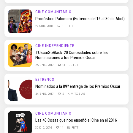
CINE COMUNITARIO
Pronóstico Palomero (Estrenos del 16 al 30 de Abril)
19 ABR, 2018
8
EL FETT
CINE INDEPENDIENTE
#OscarSoBlack: 20 Curiosidades sobre las
Nominaciones a los Premios Oscar
25 ENE, 2017
13
EL FETT
ESTRENOS
Nominados a la 89ª entrega de los Premios Oscar
24 ENE, 2017
5
KIM TOBIAS
CINE COMUNITARIO
Las 40 Cosas que nos enseñó el Cine en el 2016
30 DIC, 2016
14
EL FETT