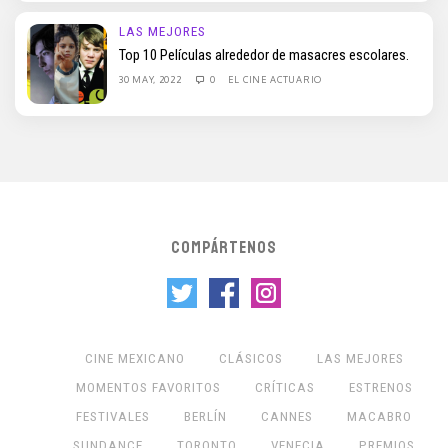
LAS MEJORES
Top 10 Películas alrededor de masacres escolares.
30 MAY, 2022
0
EL CINE ACTUARIO
COMPÁRTENOS
CINE MEXICANO
CLÁSICOS
LAS MEJORES
MOMENTOS FAVORITOS
CRÍTICAS
ESTRENOS
FESTIVALES
BERLÍN
CANNES
MACABRO
SUNDANCE
TORONTO
VENECIA
PREMIOS