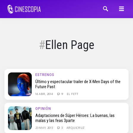
Ellen Page
ESTRENOS
Último y espectacular trailer de X-Men Days of the
Future Past
16 ABR, 2014
9
EL FETT
OPINIÓN
Adaptaciones de Súper Héroes: La buenas, las
malas y las feas 3parte
23 MAY, 2013
3
ARQUICRUZ