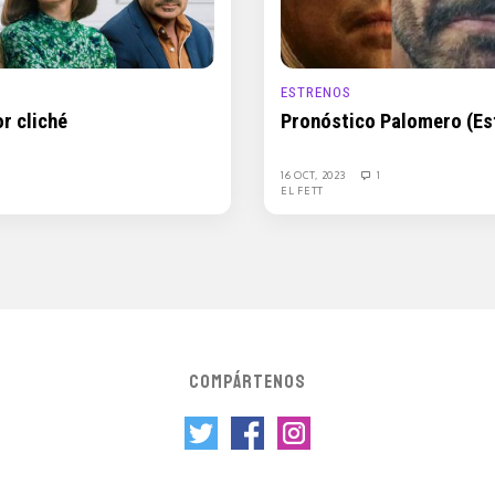
ESTRENOS
r cliché
Pronóstico Palomero (Est
16 OCT, 2023
1
EL FETT
COMPÁRTENOS