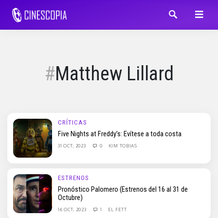
Matthew Lillard
CRÍTICAS
Five Nights at Freddy’s: Evítese a toda costa
31 OCT, 2023
0
KIM TOBIAS
ESTRENOS
Pronóstico Palomero (Estrenos del 16 al 31 de
Octubre)
16 OCT, 2023
1
EL FETT