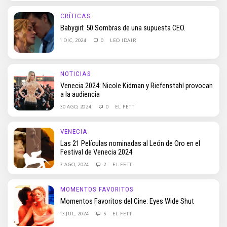
CRÍTICAS
Babygirl: 50 Sombras de una supuesta CEO.
1 DIC, 2024
0
LEO IDAIR
NOTICIAS
Venecia 2024: Nicole Kidman y Riefenstahl provocan
a la audiencia
30 AGO, 2024
0
EL FETT
VENECIA
Las 21 Películas nominadas al León de Oro en el
Festival de Venecia 2024
7 AGO, 2024
2
EL FETT
MOMENTOS FAVORITOS
Momentos Favoritos del Cine: Eyes Wide Shut
13 JUL, 2024
5
EL FETT