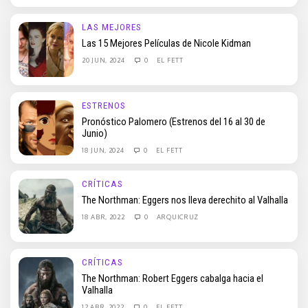
LAS MEJORES
Las 15 Mejores Películas de Nicole Kidman
20 JUN, 2024
0
EL FETT
ESTRENOS
Pronóstico Palomero (Estrenos del 16 al 30 de
Junio)
18 JUN, 2024
0
EL FETT
CRÍTICAS
The Northman: Eggers nos lleva derechito al Valhalla
18 ABR, 2022
0
ARQUICRUZ
CRÍTICAS
The Northman: Robert Eggers cabalga hacia el
Valhalla
12 ABR, 2022
0
EL FETT