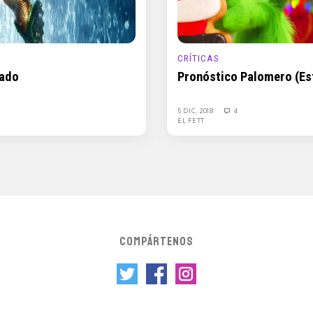
CRÍTICAS
iado
Pronóstico Palomero (Est
5 DIC, 2018
4
EL FETT
COMPÁRTENOS