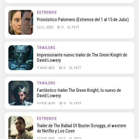
ESTRENOS
Pronóstico Palomero (Estrenos del 1 al 15 de Julio)
3 JUL, 2023
0
EL FETT
TRAILERS
Impresionante nuevo trailer de The Green Knight de
David Lowery
11 MAY, 2021
0
EL FETT
TRAILERS
Fantástico trailer The Green Knight, lo nuevo de
David Lowery
13 FEB, 2020
0
EL FETT
ESTRENOS
Trailer de The Ballad Of Buster Scruggs, el western
de Netflix y Los Coen
12 SEP, 2018
0
EL FETT