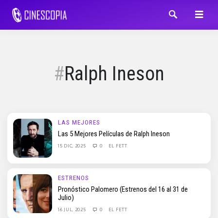
Ralph Ineson
LAS MEJORES
Las 5 Mejores Películas de Ralph Ineson
15 DIC, 2025
0
EL FETT
ESTRENOS
Pronóstico Palomero (Estrenos del 16 al 31 de
Julio)
16 JUL, 2025
0
EL FETT