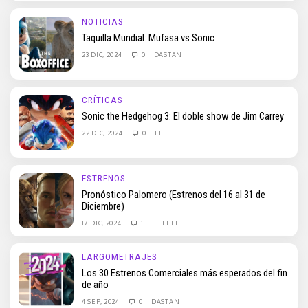
NOTICIAS
Taquilla Mundial: Mufasa vs Sonic
23 DIC, 2024
0
DASTAN
CRÍTICAS
Sonic the Hedgehog 3: El doble show de Jim Carrey
22 DIC, 2024
0
EL FETT
ESTRENOS
Pronóstico Palomero (Estrenos del 16 al 31 de
Diciembre)
17 DIC, 2024
1
EL FETT
LARGOMETRAJES
Los 30 Estrenos Comerciales más esperados del fin
de año
4 SEP, 2024
0
DASTAN