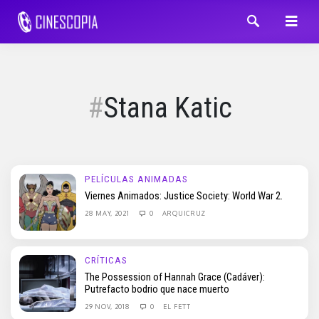
Stana Katic
PELÍCULAS ANIMADAS
Viernes Animados: Justice Society: World War 2.
28 MAY, 2021
0
ARQUICRUZ
CRÍTICAS
The Possession of Hannah Grace (Cadáver):
Putrefacto bodrio que nace muerto
29 NOV, 2018
0
EL FETT