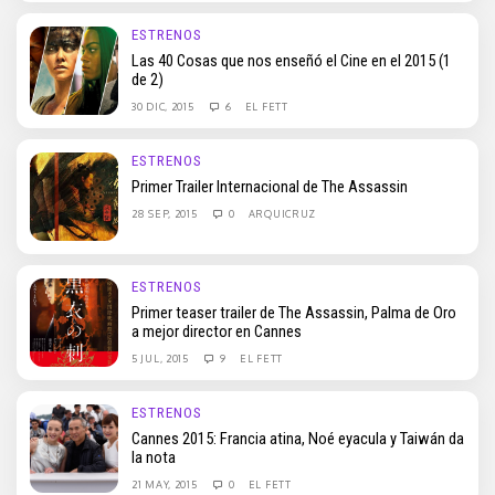
ESTRENOS
Las 40 Cosas que nos enseñó el Cine en el 2015 (1
de 2)
30 DIC, 2015
6
EL FETT
ESTRENOS
Primer Trailer Internacional de The Assassin
28 SEP, 2015
0
ARQUICRUZ
ESTRENOS
Primer teaser trailer de The Assassin, Palma de Oro
a mejor director en Cannes
5 JUL, 2015
9
EL FETT
ESTRENOS
Cannes 2015: Francia atina, Noé eyacula y Taiwán da
la nota
21 MAY, 2015
0
EL FETT