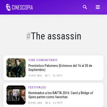
The assassin
CINE COMUNITARIO
Pronóstico Palomero (Estrenos del 16 al 30 de
Septiembre)
15 SEP, 2016
7
EL FETT
FESTIVALES
Nominados a los BAFTA 2016: Carol y Bridge of
Spies parten como favoritas
8 ENE, 2016
6
EL FETT