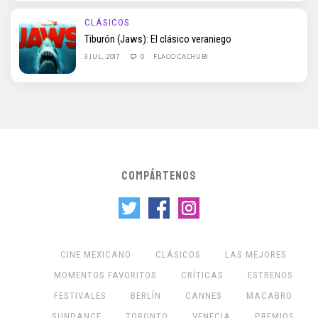
CLÁSICOS
Tiburón (Jaws): El clásico veraniego
3 JUL, 2017
0
FLACO CACHUBI
COMPÁRTENOS
CINE MEXICANO
CLÁSICOS
LAS MEJORES
MOMENTOS FAVORITOS
CRÍTICAS
ESTRENOS
FESTIVALES
BERLÍN
CANNES
MACABRO
SUNDANCE
TORONTO
VENECIA
PREMIOS