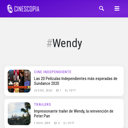
Wendy
CINE INDEPENDIENTE
Las 20 Películas Independientes más esperadas de
Sundance 2020
23 ENE, 2020
1
EL FETT
TRAILERS
Impresionante trailer de Wendy, la reinvención de
Peter Pan
7 NOV, 2019
0
EL FETT