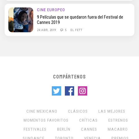
CINE EUROPEO
9 Películas que se quedaron fuera del Festival de
Cannes 2019
24 ABR, 2019
5
EL FETT
COMPÁRTENOS
CINE MEXICANO
CLÁSICOS
LAS MEJORES
MOMENTOS FAVORITOS
CRÍTICAS
ESTRENOS
FESTIVALES
BERLÍN
CANNES
MACABRO
SUNDANCE
TORONTO
VENECIA
PREMIOS