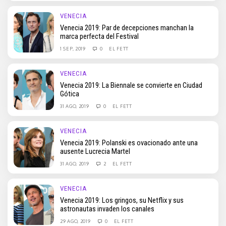
VENECIA
Venecia 2019: Par de decepciones manchan la
marca perfecta del Festival
1 SEP, 2019
0
EL FETT
VENECIA
Venecia 2019: La Biennale se convierte en Ciudad
Gótica
31 AGO, 2019
0
EL FETT
VENECIA
Venecia 2019: Polanski es ovacionado ante una
ausente Lucrecia Martel
31 AGO, 2019
2
EL FETT
VENECIA
Venecia 2019: Los gringos, su Netflix y sus
astronautas invaden los canales
29 AGO, 2019
0
EL FETT