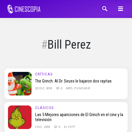
Bill Perez
CRÍTICAS
The Grinch: Al Dr. Seuss le bajaron dos rayitas
20 DIC, 2018
0
MRS. PUNISHER
CLÁSICOS
Las 5 Mejores apariciones de El Grinch en el cine y la
televisión
3 DIC, 2018
0
EL FETT