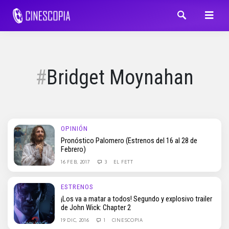
Bridget Moynahan
OPINIÓN
Pronóstico Palomero (Estrenos del 16 al 28 de
Febrero)
16 FEB, 2017
3
EL FETT
ESTRENOS
¡Los va a matar a todos! Segundo y explosivo trailer
de John Wick: Chapter 2
19 DIC, 2016
1
CINESCOPIA