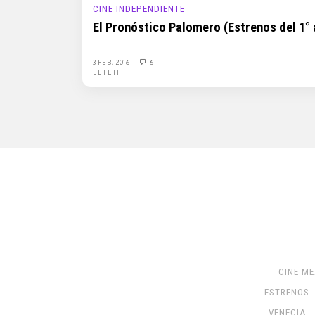
CINE INDEPENDIENTE
El Pronóstico Palomero (Estrenos del 1° 
3 FEB, 2016
6
EL FETT
CINE M
ESTRENOS
VENECIA