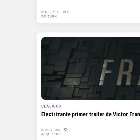
10 DIC, 2015
0
DR. DARK
CLÁSICOS
Electrizante primer trailer de Victor Fra
18 AGO, 2015
0
ARQUICRUZ