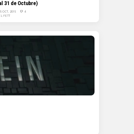
al 31 de Octubre)
15 OCT, 2015
4
EL FETT