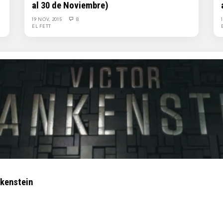
al 30 de Noviembre)
19 NOV, 2015
8
EL FETT
nkenstein