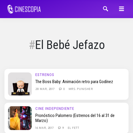
El Bebé Jefazo
ESTRENOS
The Boss Baby: Animación retro para Godínez
28 MAR, 2017
0
MRS. PUNISHER
CINE INDEPENDIENTE
Pronóstico Palomero (Estrenos del 16 al 31 de
Marzo)
16 MAR, 2017
9
EL FETT