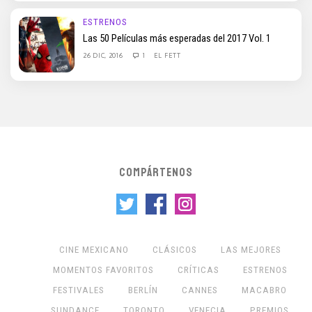
ESTRENOS
Las 50 Películas más esperadas del 2017 Vol. 1
26 DIC, 2016
1
EL FETT
COMPÁRTENOS
CINE MEXICANO
CLÁSICOS
LAS MEJORES
MOMENTOS FAVORITOS
CRÍTICAS
ESTRENOS
FESTIVALES
BERLÍN
CANNES
MACABRO
SUNDANCE
TORONTO
VENECIA
PREMIOS