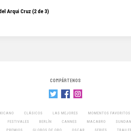
el Arqui Cruz (2 de 3)
COMPÁRTENOS
EXICANO
CLÁSICOS
LAS MEJORES
MOMENTOS FAVORITOS
FESTIVALES
BERLÍN
CANNES
MACABRO
SUNDA
PREMIOS
GLOBOS DE ORO
OSCAR
SERIES
TRAILE