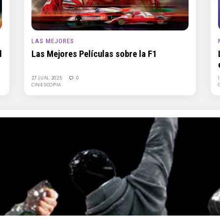
LAS MEJORES
l
Las Mejores Películas sobre la F1
27 JUN, 2025
0
CINESCOPIA