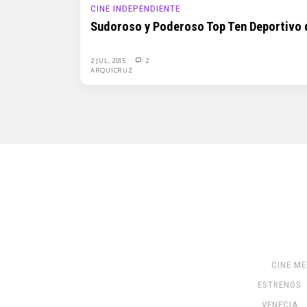
CINE INDEPENDIENTE
Sudoroso y Poderoso Top Ten Deportivo d
2 JUL, 2015
2
ARQUICRUZ
CINE M
ESTRENOS
VENECIA