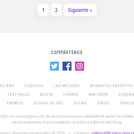
1
2
Siguiente »
COMPÁRTENOS
EXICANO
CLÁSICOS
LAS MEJORES
MOMENTOS FAVORITOS
FESTIVALES
BERLÍN
CANNES
MACABRO
SUNDA
PREMIOS
GLOBOS DE ORO
OSCAR
SERIES
TRAILE
rtidas en esta página son de exclusiva responsabilidad de quien las emite
necesariamente el pensamiento ni la línea editorial del blog.
gunos derechos reservados © 2026 — Contacto:
editorial@cinescopia.