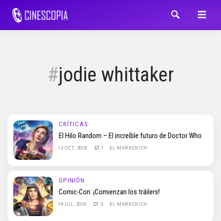
jodie whittaker
CRÍTICAS
El Hilo Random – El increíble futuro de Doctor Who
12 OCT, 2018
1
EL MARKOVICH
OPINIÓN
Comic-Con: ¡Comienzan los tráilers!
19 JUL, 2018
0
EL MARKOVICH