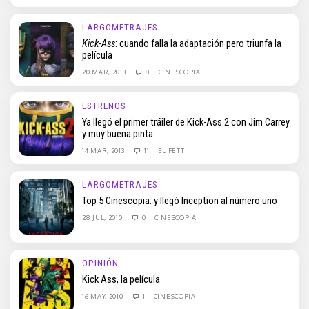
LARGOMETRAJES
Kick-Ass
: cuando falla la adaptación pero triunfa la
película
20 MAR, 2013
8
CINESCOPIA
ESTRENOS
Ya llegó el primer tráiler de Kick-Ass 2 con Jim Carrey
y muy buena pinta
14 MAR, 2013
11
EL FETT
LARGOMETRAJES
Top 5 Cinescopia: y llegó Inception al número uno
28 JUL, 2010
0
CINESCOPIA
OPINIÓN
Kick Ass, la película
16 MAY, 2010
1
CINESCOPIA