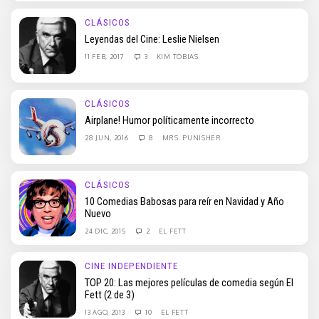
CLÁSICOS
Leyendas del Cine: Leslie Nielsen
11 FEB, 2017
3
KIM TOBIAS
CLÁSICOS
Airplane! Humor políticamente incorrecto
28 JUN, 2016
8
MRS. PUNISHER
CLÁSICOS
10 Comedias Babosas para reír en Navidad y Año
Nuevo
24 DIC, 2015
2
EL FETT
CINE INDEPENDIENTE
TOP 20: Las mejores películas de comedia según El
Fett (2 de 3)
13 AGO, 2013
10
EL FETT