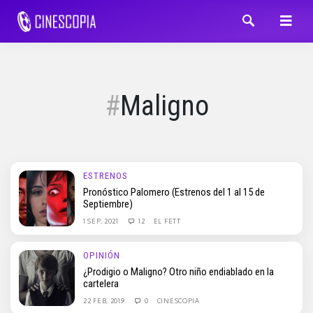
Maligno
ESTRENOS
Pronóstico Palomero (Estrenos del 1 al 15 de
Septiembre)
1 SEP, 2021
12
EL FETT
OPINIÓN
¿Prodigio o Maligno? Otro niño endiablado en la
cartelera
22 FEB, 2019
0
CINESCOPIA