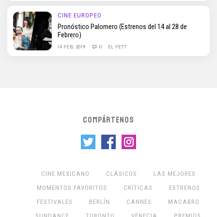
CINE EUROPEO
Pronóstico Palomero (Estrenos del 14 al 28 de
Febrero)
14 FEB, 2019
0
EL FETT
COMPÁRTENOS
CINE MEXICANO
CLÁSICOS
LAS MEJORES
MOMENTOS FAVORITOS
CRÍTICAS
ESTRENOS
FESTIVALES
BERLÍN
CANNES
MACABRO
SUNDANCE
TORONTO
VENECIA
PREMIOS