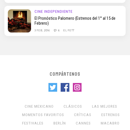
CINE INDEPENDIENTE
El Pronóstico Palomero (Estrenos del 1° al 15 de
Febrero)
3 FEB, 2016
6
EL FETT
COMPÁRTENOS
CINE MEXICANO
CLÁSICOS
LAS MEJORES
MOMENTOS FAVORITOS
CRÍTICAS
ESTRENOS
FESTIVALES
BERLÍN
CANNES
MACABRO