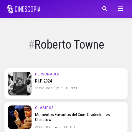
Roberto Towne
PERSONAJES
R.I.P. 2024
30 DIC, 2024
0
EL FETT
CLÁSICOS
Momentos Favoritos del Cine: Olvídenlo… es
Chinatown
2 SEP, 2014
3
EL FETT