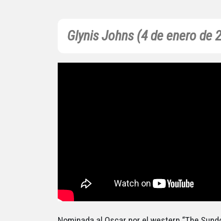
Glynis Johns (4 de enero de 
Nominada al Oscar por el western “The Sund