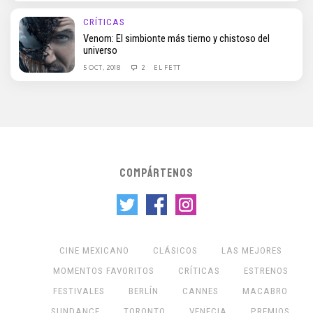
CRÍTICAS
Venom: El simbionte más tierno y chistoso del
universo
5 OCT, 2018
2
EL FETT
COMPÁRTENOS
CINE MEXICANO
CLÁSICOS
LAS MEJORES
MOMENTOS FAVORITOS
CRÍTICAS
ESTRENOS
FESTIVALES
BERLÍN
CANNES
MACABRO
SUNDANCE
TORONTO
VENECIA
PREMIOS