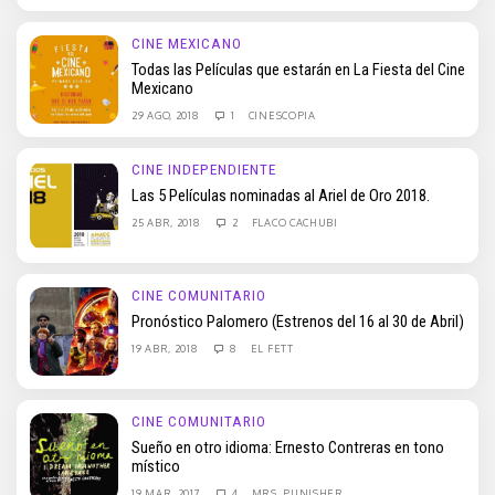
CINE MEXICANO
Todas las Películas que estarán en La Fiesta del Cine
Mexicano
29 AGO, 2018
1
CINESCOPIA
CINE INDEPENDIENTE
Las 5 Películas nominadas al Ariel de Oro 2018.
25 ABR, 2018
2
FLACO CACHUBI
CINE COMUNITARIO
Pronóstico Palomero (Estrenos del 16 al 30 de Abril)
19 ABR, 2018
8
EL FETT
CINE COMUNITARIO
Sueño en otro idioma: Ernesto Contreras en tono
místico
19 MAR, 2017
4
MRS. PUNISHER