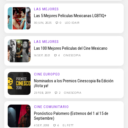
LAS MEJORES
Las 5 Mejores Películas Mexicanas LGBTIQ+
30 JUN, 2025
0
LEO IDAIR
LAS MEJORES
Las 100 Mejores Películas del Cine Mexicano
16 SEP, 2021
4
CINESCOPIA
CINE EUROPEO
Nominados a los Premios Cinescopia 8a Edición
¡Vota ya!
23 FEB, 2019
2
CINESCOPIA
CINE COMUNITARIO
Pronóstico Palomero (Estrenos del 1 al 15 de
Septiembre)
4 SEP, 2018
6
EL FETT