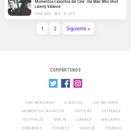
Momentos Favoritos del Cine: The Man Who Shot
Liberty Valance
1 FEB, 2022
5
EL FETT
1
2
Siguiente »
COMPÁRTENOS
CINE MEXICANO
CLÁSICOS
LAS MEJORES
MOMENTOS FAVORITOS
CRÍTICAS
ESTRENOS
FESTIVALES
BERLÍN
CANNES
MACABRO
SUNDANCE
TORONTO
VENECIA
PREMIOS