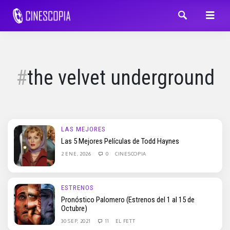
the velvet underground
LAS MEJORES
Las 5 Mejores Películas de Todd Haynes
2 ENE, 2026
0
CINESCOPIA
ESTRENOS
Pronóstico Palomero (Estrenos del 1 al 15 de
Octubre)
30 SEP, 2021
11
EL FETT