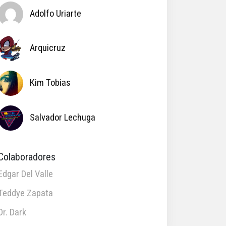
Adolfo Uriarte
Arquicruz
Kim Tobias
Salvador Lechuga
Colaboradores
Edgar Del Valle
Teddye Zapata
Dr. Dark