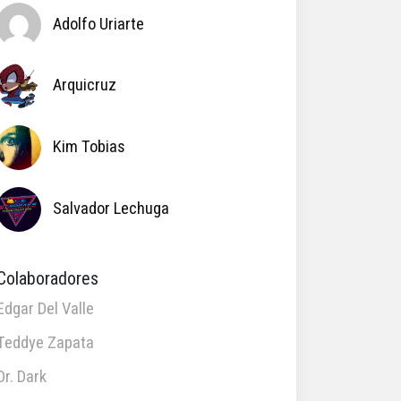
Adolfo Uriarte
Arquicruz
Kim Tobias
Salvador Lechuga
Colaboradores
Edgar Del Valle
Teddye Zapata
Dr. Dark