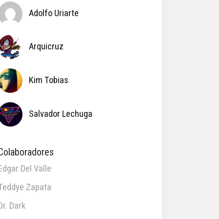
Adolfo Uriarte
Arquicruz
Kim Tobias
Salvador Lechuga
Colaboradores
Edgar Del Valle
Teddye Zapata
Dr. Dark