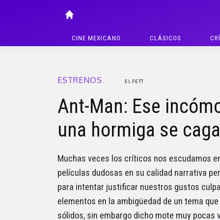
CINE MEXICANO
CLÁSICOS
CR
ESTRENOS
EL FETT
Ant-Man: Ese incóm
una hormiga se caga 
Muchas veces los críticos nos escudamos en 
películas dudosas en su calidad narrativa pe
para intentar justificar nuestros gustos cul
elementos en la ambigüedad de un tema que
sólidos, sin embargo dicho mote muy pocas v