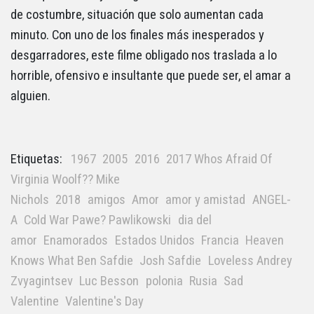
de costumbre, situación que solo aumentan cada
minuto. Con uno de los finales más inesperados y
desgarradores, este filme obligado nos traslada a lo
horrible, ofensivo e insultante que puede ser, el amar a
alguien.
Etiquetas:
1967
2005
2016
2017 Whos Afraid Of
Virginia Woolf?? Mike
Nichols
2018
amigos
Amor
amor y amistad
ANGEL-
A
Cold War Pawe? Pawlikowski
dia del
amor
Enamorados
Estados Unidos
Francia
Heaven
Knows What Ben Safdie
Josh Safdie
Loveless Andrey
Zvyagintsev
Luc Besson
polonia
Rusia
Sad
Valentine
Valentine's Day