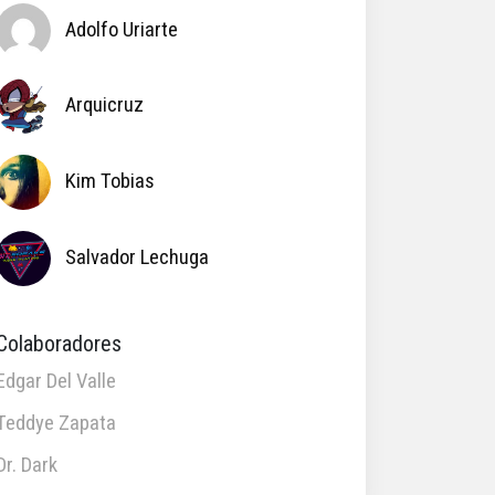
Adolfo Uriarte
Arquicruz
Kim Tobias
Salvador Lechuga
Colaboradores
Edgar Del Valle
Teddye Zapata
Dr. Dark