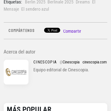
Etiquetas:
Berlin 2025
Berlinale 2025
Dreams
El
Mensaje
El sendero azul
COMPÁRTENOS
Compartir
Acerca del autor
CINESCOPIA
@
Cinescopia
cinescopia.com
Equipo editorial de Cinescopia.
MÁS POPULAR