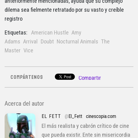
anteriormente mencionadas, ayuda que su complejo
dilema sea fielmente retratado por su vasto y creíble
registro
Etiquetas:
American Hustle
Amy
Adams
Arrival
Doubt
Nocturnal Animals
The
Master
Vice
COMPÁRTENOS
Compartir
Acerca del autor
EL FETT
@
El_Fett
cinescopia.com
El más realista y cabrón crítico de cine
que pueda existir. Ente sin misericordia