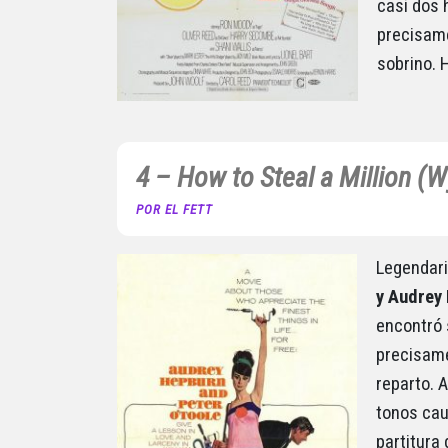
casi dos 
precisame
sobrino. 
4 – How to Steal a Million (W
POR EL FETT
Legendari
y Audrey
encontró 
precisame
reparto. A
tonos cau
partitura