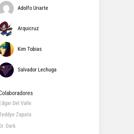
Adolfo Uriarte
Arquicruz
Kim Tobias
Salvador Lechuga
Colaboradores
Edgar Del Valle
Teddye Zapata
Dr. Dark