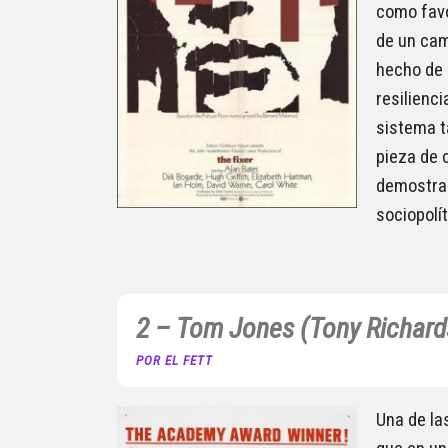
como favo
de un cam
hecho de 
resilienc
sistema t
pieza de 
demostrab
sociopolít
2 – Tom Jones (Tony Richard
POR EL FETT
Una de la