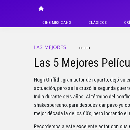
CINE MEXICANO
CLÁSICOS
CR
LAS MEJORES
EL FETT
Las 5 Mejores Pelícu
Hugh Griffith, gran actor de reparto, dejó su
actuación, pero se le cruzó la segunda guerra
India durante seis años. Al término del confli
shakespereano, para después dar paso ya con
mejor década la de los 60’s, pero logrando e
Recordemos a este excelente actor con sus 