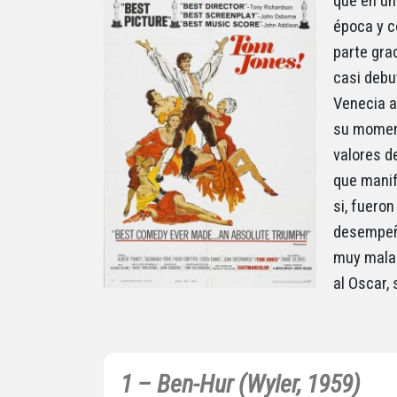
que en un
época y c
parte gra
casi debut
Venecia a
su moment
valores de
que manif
si, fuero
desempeño
muy mala 
al Oscar,
1 – Ben-Hur (Wyler, 1959)