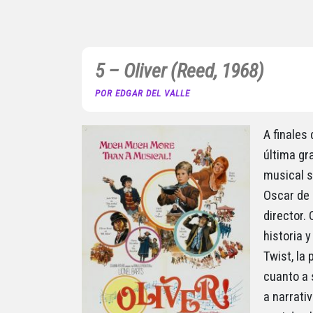
5 – Oliver (Reed, 1968)
POR EDGAR DEL VALLE
A finales
última gr
musical s
Oscar de 
director.
historia 
Twist, la
cuanto a 
a narrati