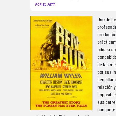
POR EL FETT
Uno de lo
profesada
producció
prácticam
odisea sob
concebido
de las mej
por sus i
sencillam
relación 
imposible
sus carrer
banquete 