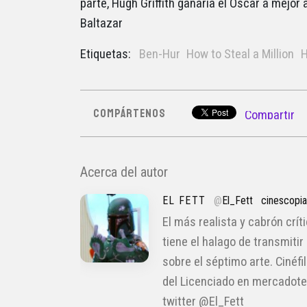
parte, Hugh Griffith ganaría el Oscar a mejor 
Baltazar
Etiquetas:
Ben-Hur
How to Steal a Million
H
COMPÁRTENOS
Compartir
Acerca del autor
EL FETT
@
El_Fett
cinescopi
El más realista y cabrón crít
tiene el halago de transmitir
sobre el séptimo arte. Cinéfi
del Licenciado en mercadote
twitter @El_Fett