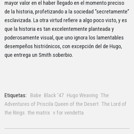
mayor valor en el haber llegado en el momento preciso
de la historia, profetizando a la sociedad “secretamente”
esclavizada. La otra virtud refiere a algo poco visto, y es
que la historia es tan excelentemente planteada y
poderosamente visual, que uno ignora los lamentables
desempeños histriónicos, con excepción del de Hugo,
que entrega un Smith soberbio.
Etiquetas:
Babe
Black '47
Hugo Weaving
The
Adventures of Priscila Queen of the Desert
The Lord of
the Rings
the matrix
v for vendetta