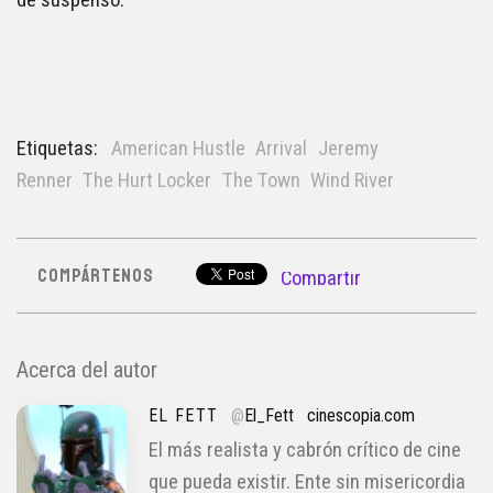
de suspenso.
Etiquetas:
American Hustle
Arrival
Jeremy
Renner
The Hurt Locker
The Town
Wind River
COMPÁRTENOS
Compartir
Acerca del autor
EL FETT
@
El_Fett
cinescopia.com
El más realista y cabrón crítico de cine
que pueda existir. Ente sin misericordia