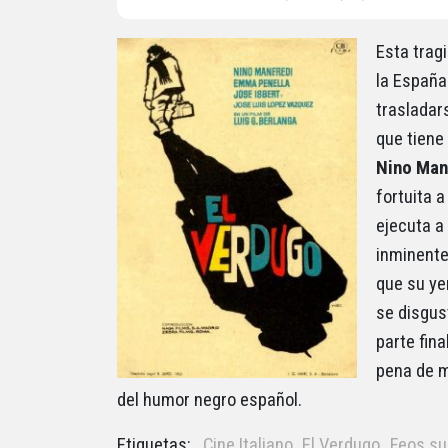
Esta trag
la España
trasladar
que tiene
Nino Man
fortuita a
ejecuta a
inminente 
que su yer
se disgus
parte fina
pena de m
del humor negro español.
Etiquetas:
Cine Italiano
El Verdugo
Feos su