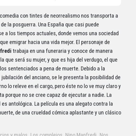
icomedia con tintes de neorrealismo nos transporta a
 de la posguerra. Una España que casi puede
se a los tiempos actuales, donde vemos una sociedad
 que emigrar hacia una vida mejor. El personaje de
fredi
trabaja en una funeraria y conoce de manera
 la que será su mujer, y que es hija del verdugo, el que
 los sentenciados a pena de muerte. Debido a la
jubilación del anciano, se le presenta la posibilidad de
no lo releve en el cargo, pero éste no lo ve muy claro y
ta porque no se cree capaz de ejecutar a nadie. La
l es antológica. La película es una alegato contra la
uerte, de una crueldad cómica aplastante y un clásico
cios y malos
Los complejos
Nino Manfredi
Nos