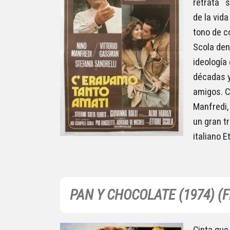
retrata s
de la vida
tono de c
Scola den
ideología 
décadas y
amigos. C
Manfredi,
un gran tr
italiano E
PAN Y CHOCOLATE (1974) (
Cinta que 