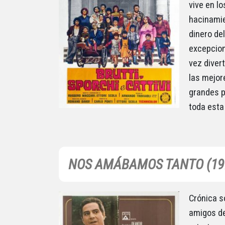
vive en l
hacinamie
dinero de
excepcio
vez diver
las mejor
grandes p
toda esta
NOS AMÁBAMOS TANTO (197
Crónica s
amigos de