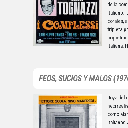
de la come
italiano.
corales, 
tripleta p
arquetipo
italiana.
FEOS, SUCIOS Y MALOS (197
Joya del c
neorreali
como Manf
italianos 