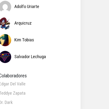
Adolfo Uriarte
Arquicruz
Kim Tobias
Salvador Lechuga
Colaboradores
Edgar Del Valle
Teddye Zapata
Dr. Dark