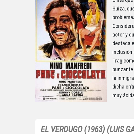
Suiza, qu
problemas
Considera
actor y q
destaca e
inclusión 
Tragicome
punzante c
la inmigr
dicha crí
muy ácida
EL VERDUGO (1963) (LUIS 