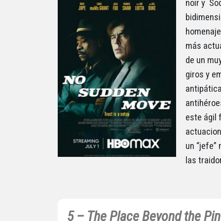
noir y So
bidimensi
homenajea
más actua
de un muy
giros y e
antipátic
antihéroe
este ágil 
actuacione
un “jefe”
las traido
5 – The Place Beyond the Pin