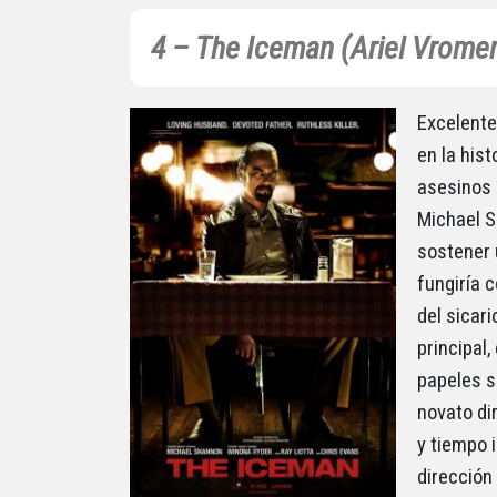
4 – The Iceman (Ariel Vromen
Excelente
en la hist
asesinos 
Michael 
sostener 
fungiría 
del sicari
principal
papeles si
novato di
y tiempo 
dirección