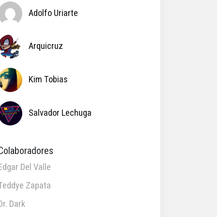
Adolfo Uriarte
Arquicruz
Kim Tobias
Salvador Lechuga
Colaboradores
Edgar Del Valle
Teddye Zapata
Dr. Dark