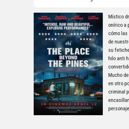
Místico dr
onírico a
cómo las 
de nuestr
su fetich
hilo anti 
convertid
Mucho de 
en otro p
criminal p
encasilla
personaje