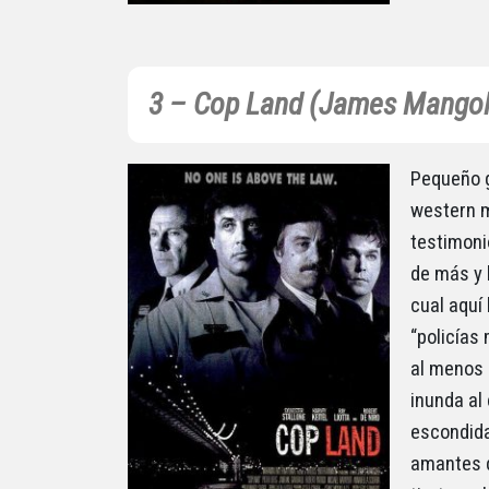
3 – Cop Land (James Mangol
Pequeño g
western m
testimoni
de más y h
cual aquí
“policías
al menos 
inunda al
escondida
amantes de