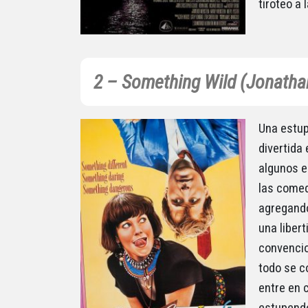
tiroteo a 
2 – Something Wild (Jonath
Una estup
divertida
algunos e
las comed
agregando
una libert
convencio
todo se c
entre en c