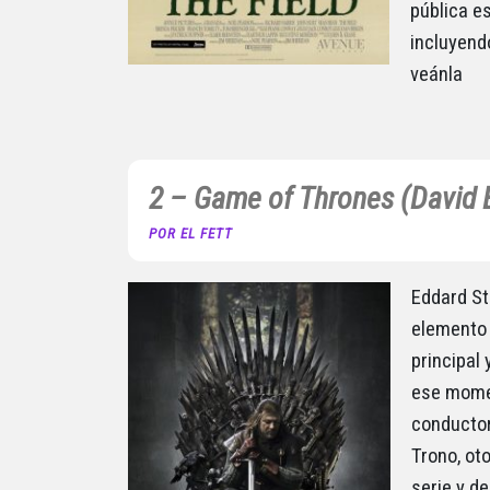
pública e
incluyend
veánla
2 – Game of Thrones (David B
POR EL FETT
Eddard St
elemento 
principal
ese momen
conductor
Trono, ot
serie y d