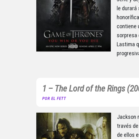
le durará
honorífic
contiene 
sorpresa 
Lastima q
progresi
1 – The Lord of the Rings (20
POR EL FETT
Jackson m
través de 
de ellos e