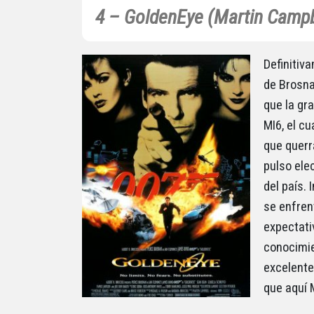
4 – GoldenEye (Martin Campb
Definitiv
de Brosna
que la gra
MI6, el cu
que querr
pulso ele
del país.
se enfren
expectati
conocimie
excelente
que aquí 