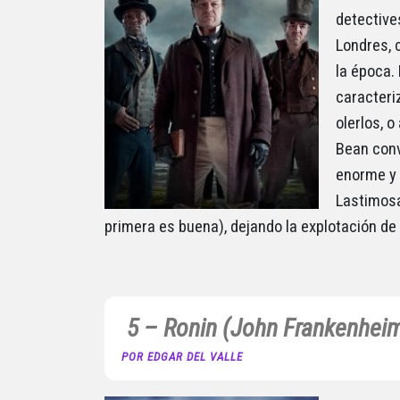
detectives
Londres, 
la época.
caracteri
olerlos, 
Bean conv
enorme y 
Lastimosa
primera es buena), dejando la explotación de 
5 – Ronin (John Frankenheim
POR EDGAR DEL VALLE