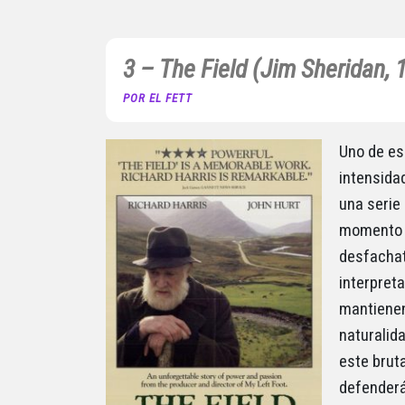
3 – The Field (Jim Sheridan, 
POR EL FETT
Uno de es
intensida
una serie 
momento f
desfachat
interpreta
mantienen
naturalida
este brut
defenderá