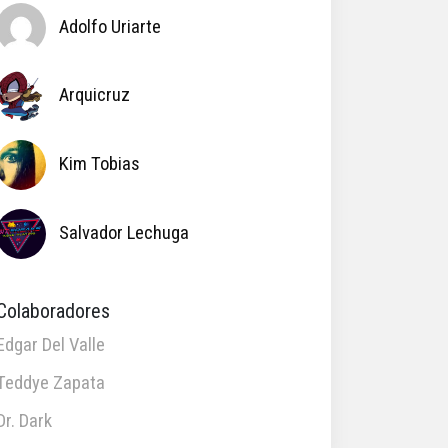
Adolfo Uriarte
Arquicruz
Kim Tobias
Salvador Lechuga
Colaboradores
Edgar Del Valle
Teddye Zapata
Dr. Dark