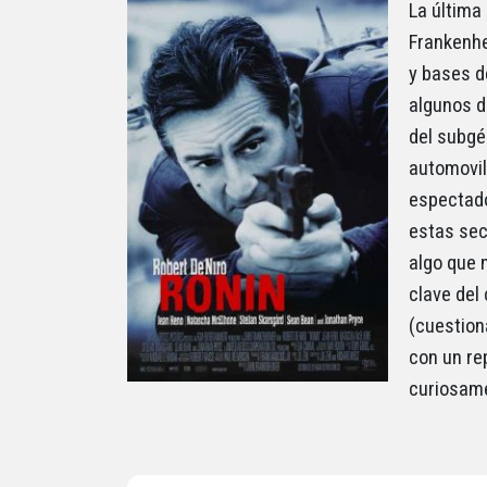
La última 
Frankenhe
y bases de
algunos d
del subgé
automovili
espectado
estas sec
algo que 
clave del
(cuestion
con un re
curiosam