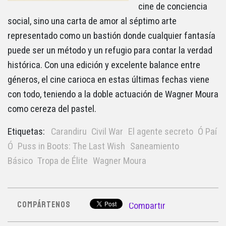
cine de conciencia
social, sino una carta de amor al séptimo arte
representado como un bastión donde cualquier fantasía
puede ser un método y un refugio para contar la verdad
histórica. Con una edición y excelente balance entre
géneros, el cine carioca en estas últimas fechas viene
con todo, teniendo a la doble actuación de Wagner Moura
como cereza del pastel.
Etiquetas:
Carandiru
Civil War
El agente secreto
Ó Paí
Ó
Puss in Boots: The Last Wish
Saneamiento
Básico
Tropa de Élite
Wagner Moura
COMPÁRTENOS
Compartir