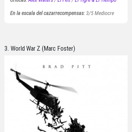
Críticas
:
Alex Waters
/
El Fett
/
El Tigre & El Tiempo
En la escala del cazarrecompensas
: 3/5 Mediocre
3. World War Z (Marc Foster)