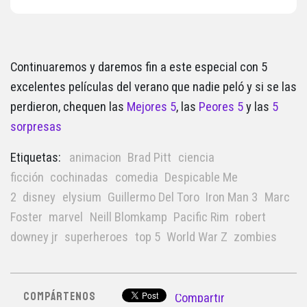
Continuaremos y daremos fin a este especial con 5
excelentes películas del verano que nadie peló y si se las
perdieron, chequen las
Mejores 5
, las
Peores 5
y las
5
sorpresas
Etiquetas:
animacion
Brad Pitt
ciencia
ficción
cochinadas
comedia
Despicable Me
2
disney
elysium
Guillermo Del Toro
Iron Man 3
Marc
Foster
marvel
Neill Blomkamp
Pacific Rim
robert
downey jr
superheroes
top 5
World War Z
zombies
COMPÁRTENOS
Compartir