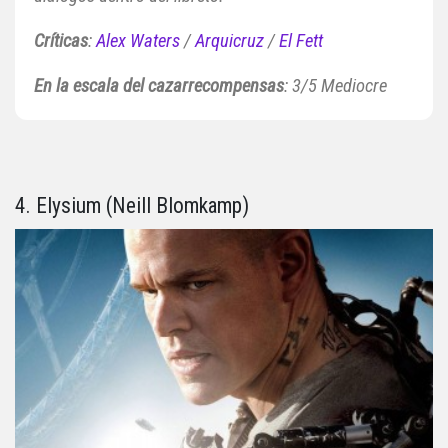
Críticas
:
Alex Waters
/
Arquicruz
/
El Fett
En la escala del cazarrecompensas
: 3/5 Mediocre
4. Elysium (Neill Blomkamp)